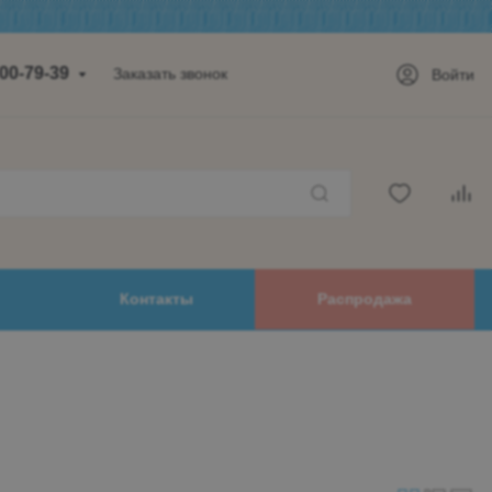
700-79-39
Заказать звонок
Войти
а, д.14,
 2 этаж
-18:00
32-99-62
00-79-39
Контакты
Распродажа
mail.ru
дск
оводский,
ова, дом 48