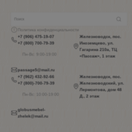
Политика конфиденциальности
+7 (906) 475-19-07
Железноводск, пос.
+7 (800) 700-79-39
Иноземцево, ул.
Гагарина 210а, ТЦ
Пн-Вс: 9:00-19:00
«Пассаж», 1 этаж
passage5@mail.ru
+7 (962) 432-92-66
Железноводск, пос.
+7 (800)-700-79-39
Железноводский, ул.
Лермонтова, дом 48
Пн-Вс: 10:00-19:00
Д., 2 этаж
globusmebel-
zhelek@mail.ru