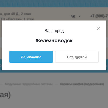
, дом 48 Д., 2 этаж
+7 (800)-
 ТЦ «Пассаж», 1 этаж
Пятигорск
Ваш город
Ул. Ермолов
Железноводск
строение 8,
Пн-Вс 10:00
Да, спасибо
Нет, другой
+7 (962) 4
+7 (800) 7
Статьи
Доставка и оплата
О нас
globus.ptg@
—
Модульные гардеробные системы
—
Каркасы шкафов (гардеробная)
Железново
ая)
пос. Железн
ул. Лермонт