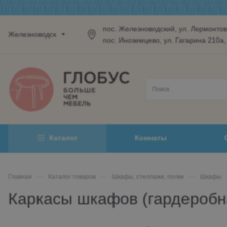
пос. Железноводский, ул. Лермонтова
Железноводск
пос. Иноземцево, ул. Гагарина 210а,
Каталог
Комнаты
Главная
—
Каталог товаров
—
Шкафы, стеллажи, полки
—
Шкафы
Каркасы шкафов (гардеробн