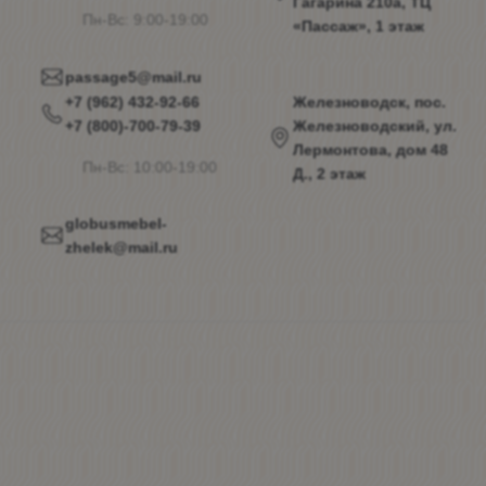
Гагарина 210а, ТЦ
Пн-Вс: 9:00-19:00
«Пассаж», 1 этаж
passage5@mail.ru
+7 (962) 432-92-66
Железноводск, пос.
+7 (800)-700-79-39
Железноводский, ул.
Лермонтова, дом 48
Пн-Вс: 10:00-19:00
Д., 2 этаж
globusmebel-
zhelek@mail.ru