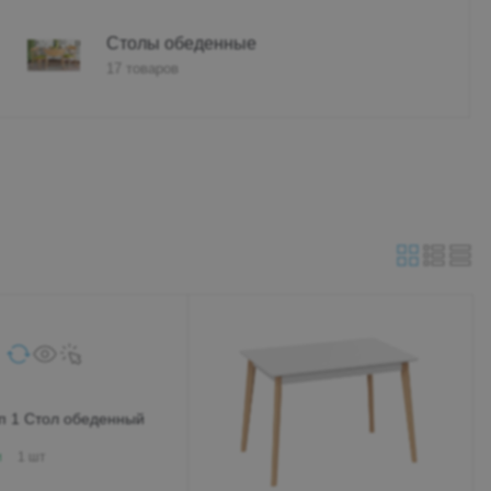
-19:00
Столы обеденные
17 товаров
32-92-66
00-79-39
-
.ru
дск
цево, ул.
0а, ТЦ
 этаж
19:00
75-19-07
п 1 Стол обеденный
00-79-39
и
1 шт
ail.ru