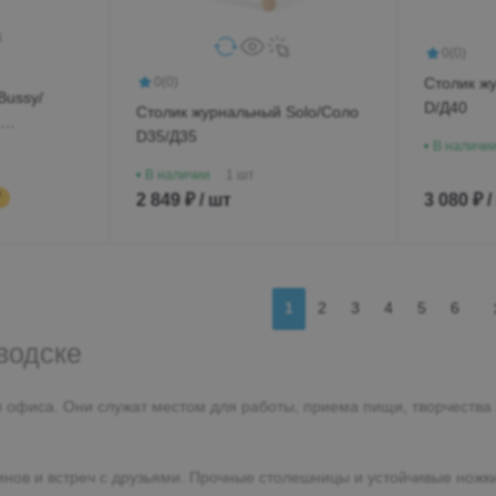
0
(0)
0
(0)
Столик ж
Bussy/
D/Д40
Столик журнальный Solo/Соло
D35/Д35
В наличи
В наличии
1 шт
₽
2 849 ₽ / шт
3 080 ₽ /
1
2
3
4
5
6
водске
офиса. Они служат местом для работы, приема пищи, творчества 
ов и встреч с друзьями. Прочные столешницы и устойчивые ножки