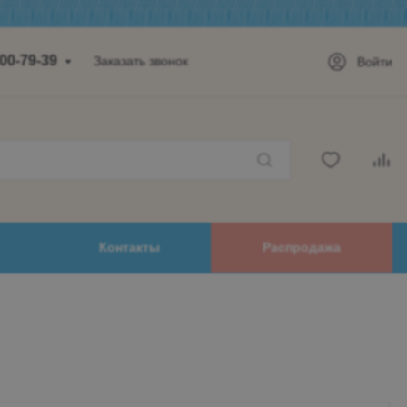
700-79-39
Заказать звонок
Войти
а, д.14,
 2 этаж
-18:00
32-99-62
00-79-39
Контакты
Распродажа
mail.ru
дск
оводский,
ова, дом 48