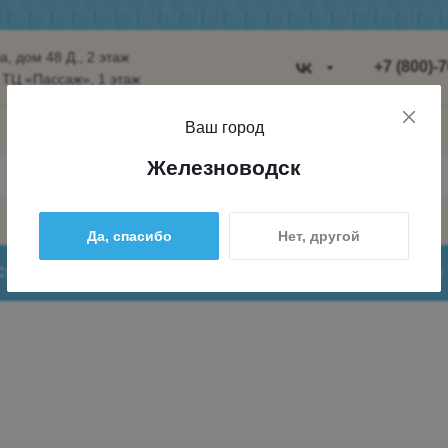
, дом 48 Д., 2 этаж
+7 (800)-
 ТЦ «Пассаж», 1 этаж
Пятигорск
Ваш город
Ул. Ермолов
Железноводск
строение 8,
Пн-Вс 10:00
Да, спасибо
Нет, другой
+7 (962) 4
+7 (800) 7
Статьи
Доставка и оплата
О нас
globus.ptg@
Железново
пос. Железн
ул. Лермонт