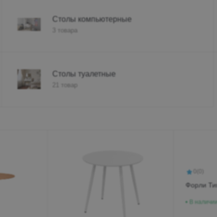
Д., 2 этаж
Пн-Вс 10:00
Столы компьютерные
3 товара
+7 (962) 4
+7 (800)-7
globusmebel
Столы туалетные
zhelek@mail
21 товар
Железново
пос. Инозем
Гагарина 21
«Пассаж», 1
Пн-Вс 9:00-
0
(0)
+7 (906) 4
Форли Ти
+7 (800) 7
В наличи
passage5@m