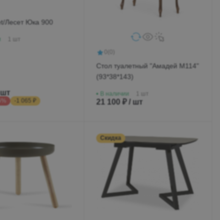
t/Лесет Юка 900
и
1 шт
0
(0)
Стол туалетный "Амадей М114"
(93*38*143)
 шт
В наличии
1 шт
5%
-1 065 ₽
21 100 ₽ / шт
Скидка