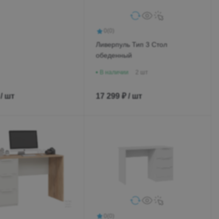
ые Воды
0
(0)
 41а, корпус
Ливерпуль Тип 3 Стол
обеденный
19:00
В наличии
2 шт
75-19-42
 / шт
17 299 ₽ / шт
00-79-39
l-globus.ru
0
(0)