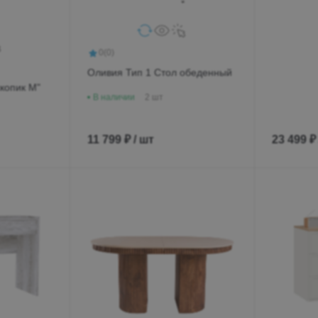
Минеральн
0
(0)
Ул. Дружбы,
Оливия Тип 1 Стол обеденный
1
копик М"
В наличии
2 шт
Пн-Вс 9:00-
+7 (906) 4
11 799 ₽ / шт
23 499 ₽
+7 (800) 7
family@mebe