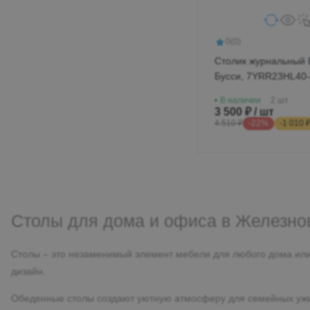
Детские домики
Декор для дома
Подушки и одеяла
Ковры
Наборы мебели
0
(0)
Покрывала, пледы
Массажное оборудование
Столик журнальный 
Стеллажи и полки
Постельное белье
Бусси, 7YRR23HL40-
Свет
BL/7УРР23ХЛ40-БЛ
Шкафы
Стеллажи и полки
В наличии
2 шт
3 500 ₽ / шт
4 510 ₽
-22%
-1 010 
Столы для дома и офиса в Железно
Столы – это незаменимый элемент мебели для любого дома или 
дизайн.
Обеденные столы создают уютную атмосферу для семейных ужин