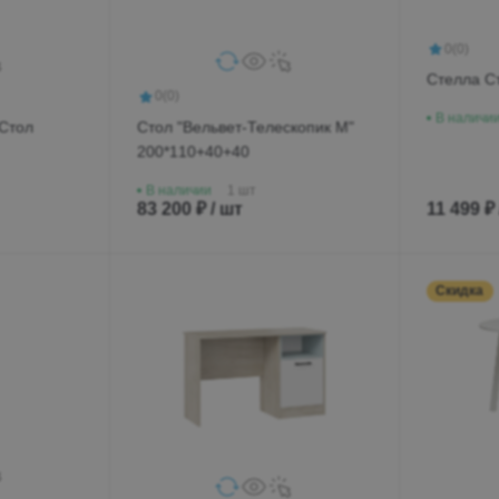
0
(0)
Стелла С
0
(0)
В наличи
 Стол
Стол "Вельвет-Телескопик М"
200*110+40+40
В наличии
1 шт
83 200 ₽ / шт
11 499 ₽
Скидка