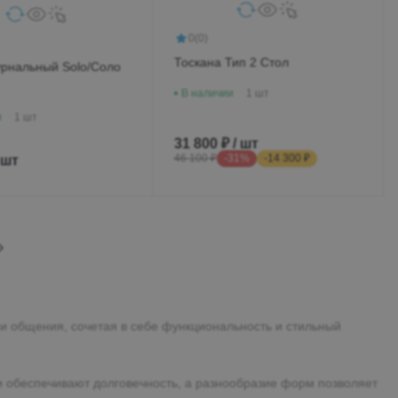
0
(0)
Тоскана Тип 2 Стол
урнальный Solo/Соло
В наличии
1 шт
и
1 шт
31 800 ₽ / шт
 шт
46 100 ₽
-31%
-14 300 ₽
и общения, сочетая в себе функциональность и стильный
 обеспечивают долговечность, а разнообразие форм позволяет