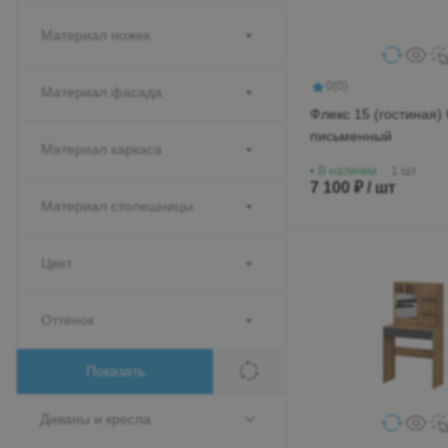
Материал ножек
0
(0)
Материал фасада
Флекс 15 (гостиная)
письменный
Материал каркаса
В наличии
1 шт
7 100 ₽ / шт
Материал столешницы
Цвет
Оттенок
Показать
Диваны и кресла