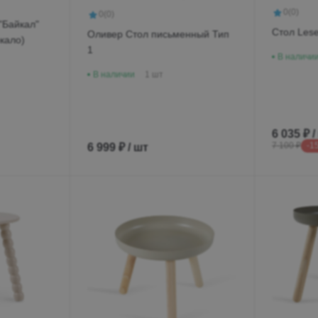
0
(0)
0
(0)
"Байкал"
Стол Lese
Оливер Стол письменный Тип
кало)
1
В наличи
В наличии
1 шт
6 035 ₽ /
6 999 ₽ / шт
7 100 ₽
-1