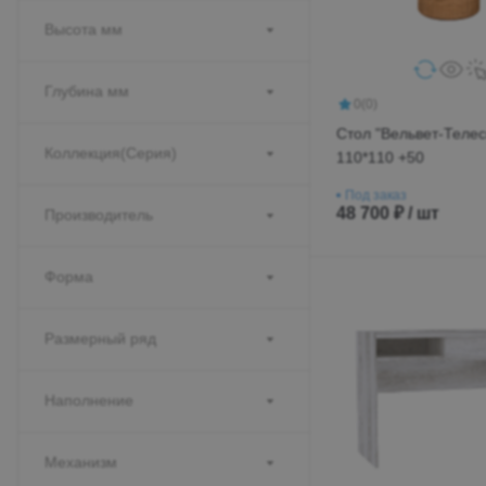
Высота мм
Глубина мм
0
(0)
Стол "Вельвет-Телес
Коллекция(Серия)
110*110 +50
Под заказ
48 700 ₽ / шт
Производитель
Форма
Размерный ряд
Наполнение
Механизм