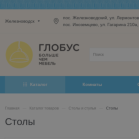
пос. Железноводский, ул. Лермонтова
Железноводск
пос. Иноземцево, ул. Гагарина 210а,
Каталог
Комнаты
Главная
—
Каталог товаров
—
Столы и стулья
—
Столы
Столы