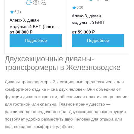
0
(0)
5
(1)
Алекс-3, диван
Алекс-3, диван
модульный БНП
модульный БНП (лок с
от 80 800 ₽
от 59 300 ₽
накл. МДФ+кр+див+кр+лок
с накл. МДФ)
Подробнее
Подробнее
Двухсекционные диваны-
трансформеры в Железноводске
Диваны-трансформеры 2-х секционные предназначены для
комфортного отдыха и сна двух человек. Они объединяют
функции дивана и кровати, обеспечивая практичное решение
для гостиной или спальни. Главное преимущество —
расширенная посадочная зона. Двухсекционная конструкция
позволяет удобно разместить двух человек для отдыха или
сна, сохраняя комфорт и удобство.