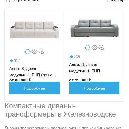
0
(0)
5
(1)
Алекс-3, диван
Алекс-3, диван
модульный БНП
модульный БНП (лок с
от 80 800 ₽
от 59 300 ₽
накл. МДФ+кр+див+кр+лок
с накл. МДФ)
Подробнее
Подробнее
Компактные диваны-
трансформеры в Железноводске
Диваны-трансформеры предназначены для комбинирования