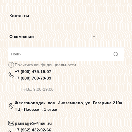
Контакты
О компании
Сотрудничество
Политика конфиденциальности
+7 (906) 475-19-07
Предупреждения о цветопередаче
+7 (800) 700-79-39
Пн-Вс: 9:00-19:00
Политика конфиденциальности
Железноводск, пос. Иноземцево, ул. Гагарина 210а,
ТЦ «Пассаж», 1 этаж
Пользовательское соглашение
passage5@mail.ru
+7 (962) 432-92-66