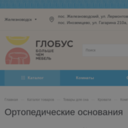
пос. Железноводский, ул. Лермонтова
Железноводск
пос. Иноземцево, ул. Гагарина 210а,
Каталог
Комнаты
Главная
—
Каталог товаров
—
Товары для сна
—
Кровати
—
Комп
Ортопедические основания