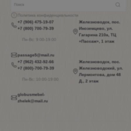
Политика конфиденциальности
+7 (906) 475-19-07
Железноводск, пос.
+7 (800) 700-79-39
Иноземцево, ул.
Гагарина 210а, ТЦ
Пн-Вс: 9:00-19:00
«Пассаж», 1 этаж
passage5@mail.ru
+7 (962) 432-92-66
Железноводск, пос.
+7 (800)-700-79-39
Железноводский, ул.
Лермонтова, дом 48
Пн-Вс: 10:00-19:00
Д., 2 этаж
globusmebel-
zhelek@mail.ru