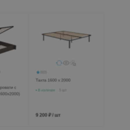
Д., 2 этаж
Пн-Вс 10:00
+7 (962) 4
+7 (800)-7
globusmebel
zhelek@mail
Железново
0
(0)
пос. Инозем
Тахта 1600 х 2000
Гагарина 21
ровати с
«Пассаж», 1
В наличии
5 шт
600х2000)
Пн-Вс 9:00-
+7 (906) 4
9 200 ₽ / шт
+7 (800) 7
passage5@m