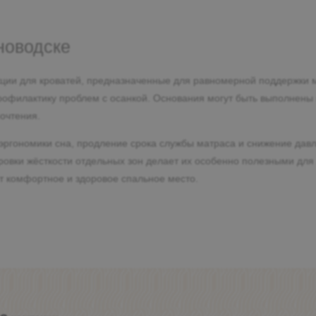
новодске
ции для кроватей, предназначенные для равномерной поддержки ма
рофилактику проблем с осанкой. Основания могут быть выполнены 
очтения.
ргономики сна, продление срока службы матраса и снижение давл
ировки жёсткости отдельных зон делает их особенно полезными д
ёт комфортное и здоровое спальное место.