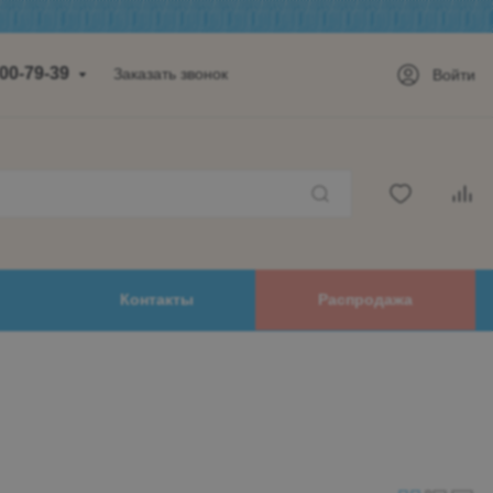
700-79-39
Заказать звонок
Войти
а, д.14,
 2 этаж
-18:00
32-99-62
00-79-39
Контакты
Распродажа
mail.ru
дск
оводский,
ова, дом 48