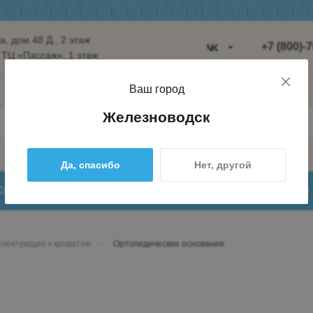
, дом 48 Д., 2 этаж
+7 (800)-
 ТЦ «Пассаж», 1 этаж
Пятигорск
Ваш город
Ул. Ермолов
Железноводск
строение 8,
Пн-Вс 10:00
Да, спасибо
Нет, другой
+7 (962) 4
+7 (800) 7
Статьи
Доставка и оплата
О нас
globus.ptg@
лектующие к кроватям
—
Ортопедические основания
Железново
пос. Железн
ул. Лермонт