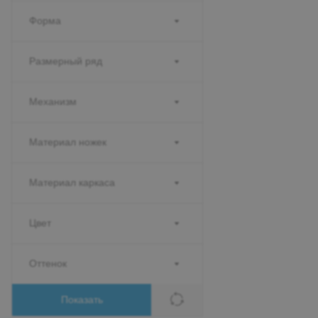
Форма
Размерный ряд
Механизм
Материал ножек
Материал каркаса
Цвет
Оттенок
Показать