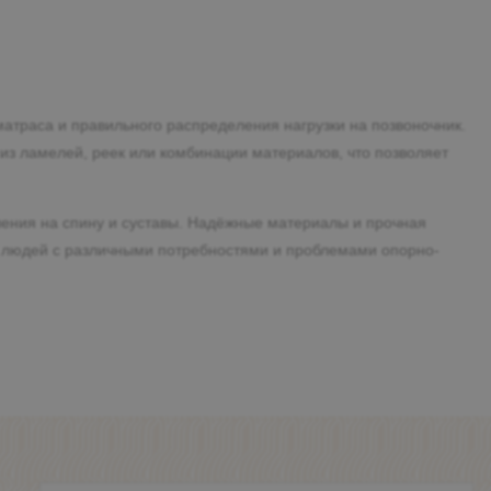
траса и правильного распределения нагрузки на позвоночник.
из ламелей, реек или комбинации материалов, что позволяет
ения на спину и суставы. Надёжные материалы и прочная
ля людей с различными потребностями и проблемами опорно-