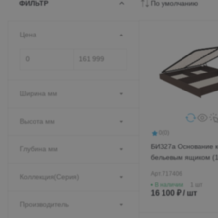
ФИЛЬТР
По умолчанию
Цена
Ширина мм
Высота мм
0
(0)
БИЗ27а Основание к
Глубина мм
бельевым ящиком (1
Арт.
717406
Коллекция(Серия)
В наличии
1 шт
16 100 ₽ / шт
Производитель