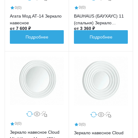
0
(0)
0
(0)
BAUHAUS (БАУХАУС) 11
Агата Мод.АТ-14 Зеркало
(спальня) Зеркало
навесное
от 7 600 ₽
от 3 360 ₽
навесное
Подробнее
Подробнее
0
(0)
0
(0)
Зеркало навесное Cloud
Зеркало навесное Cloud