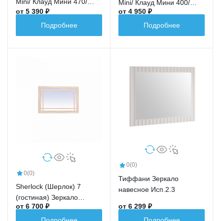
Mini/ Клауд Мини 470/
Mini/ Клауд Мини 400/
от 5 390 ₽
от 4 950 ₽
рамка 75
рамка 105
Подробнее
Подробнее
0
(0)
0
(0)
Тиффани Зеркало
Sherlock (Шерлок) 7
навесное Исп.2.3
(гостиная) Зеркало
от 6 700 ₽
от 6 299 ₽
навесное
Подробнее
Подробнее