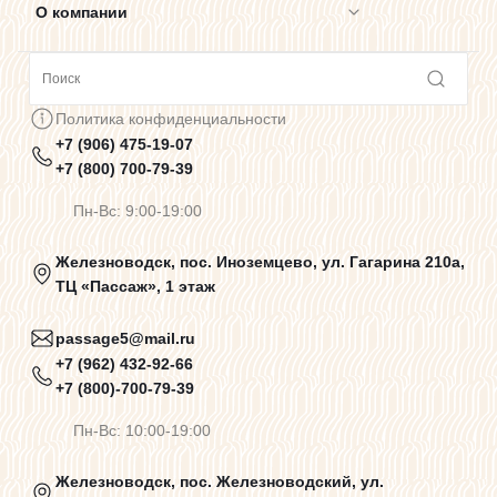
О компании
Сотрудничество
Политика конфиденциальности
+7 (906) 475-19-07
Предупреждения о цветопередаче
+7 (800) 700-79-39
Пн-Вс: 9:00-19:00
Политика конфиденциальности
Железноводск, пос. Иноземцево, ул. Гагарина 210а,
ТЦ «Пассаж», 1 этаж
Пользовательское соглашение
passage5@mail.ru
+7 (962) 432-92-66
+7 (800)-700-79-39
Договор оферты
Пн-Вс: 10:00-19:00
Программа лояльности
Железноводск, пос. Железноводский, ул.