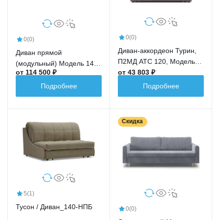
0
(0)
0
(0)
Диван-аккордеон Турин,
Диван прямой
П2МД АТС 120, Модель
(модульный) Модель 144,
от 114 500 ₽
от 43 803 ₽
053
ТД
Подробнее
Подробнее
Скидка
5
(1)
Тусон / Диван_140-НПБ
0
(0)