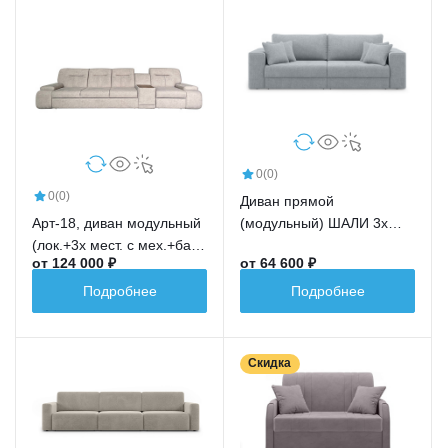
0
(0)
0
(0)
Диван прямой
Арт-18, диван модульный
(модульный) ШАЛИ 3х
(лок.+3х мест. с мех.+бар
местный с мех.
от 124 000 ₽
от 64 600 ₽
новый+ср.кр.+лок.)
еврокнижка НПБ
Подробнее
Подробнее
Скидка