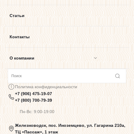
Статьи
Контакты
О компании
Сотрудничество
Политика конфиденциальности
+7 (906) 475-19-07
Предупреждения о цветопередаче
+7 (800) 700-79-39
Пн-Вс: 9:00-19:00
Политика конфиденциальности
Железноводск, пос. Иноземцево, ул. Гагарина 210а,
ТЦ «Пассаж», 1 этаж