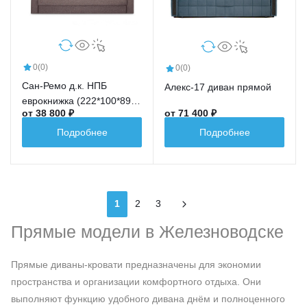
0
(0)
0
(0)
Сан-Ремо д.к. НПБ
Алекс-17 диван прямой
еврокнижка (222*100*89,
от 38 800 ₽
от 71 400 ₽
сп.м.191*147)
Подробнее
Подробнее
1
2
3
Прямые модели в Железноводске
Прямые диваны-кровати предназначены для экономии
пространства и организации комфортного отдыха. Они
выполняют функцию удобного дивана днём и полноценного