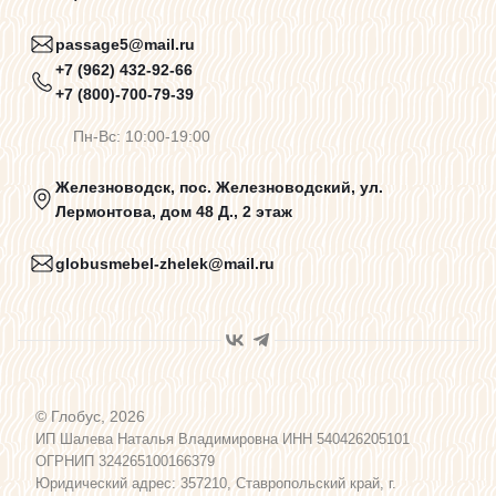
Пользовательское соглашение
passage5@mail.ru
+7 (962) 432-92-66
+7 (800)-700-79-39
Договор оферты
Пн-Вс: 10:00-19:00
Программа лояльности
Железноводск, пос. Железноводский, ул.
Лермонтова, дом 48 Д., 2 этаж
Карта сайта
globusmebel-zhelek@mail.ru
© Глобус, 2026
ИП Шалева Наталья Владимировна ИНН 540426205101
ОГРНИП 324265100166379
Юридический адрес: 357210, Ставропольский край, г.