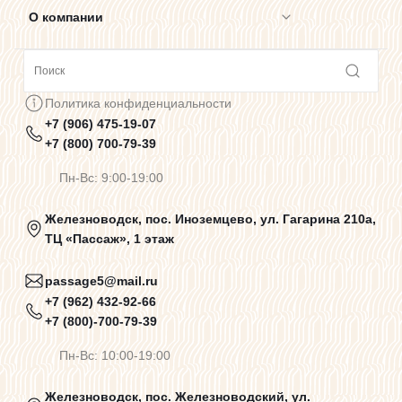
О компании
Сотрудничество
Политика конфиденциальности
+7 (906) 475-19-07
Предупреждения о цветопередаче
+7 (800) 700-79-39
Пн-Вс: 9:00-19:00
Политика конфиденциальности
Железноводск, пос. Иноземцево, ул. Гагарина 210а,
ТЦ «Пассаж», 1 этаж
Пользовательское соглашение
passage5@mail.ru
+7 (962) 432-92-66
+7 (800)-700-79-39
Договор оферты
Пн-Вс: 10:00-19:00
Программа лояльности
Железноводск, пос. Железноводский, ул.